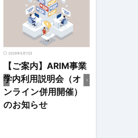
2026年5月11日
2026年4月27日
学
【ご案内】ARIM事業
令和8年度
学内利用説明会（オ
野の文部科
ンライン併用開催）
彰を、AR
のお知らせ
（名古屋大
真弓氏）が
した。