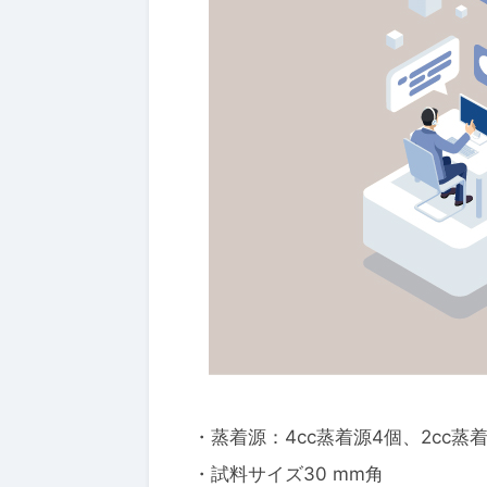
2025年10月1日
リアルな
でマテリ
を加速す
サービス
・蒸着源：4cc蒸着源4個、2cc蒸
・試料サイズ30 mm角