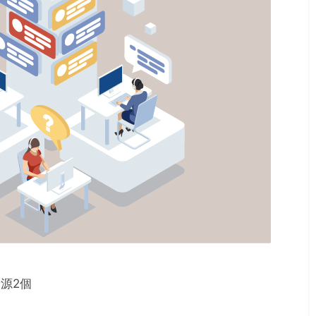
2026年6月1日
実験データ
高校生・高専生・大
アルAI研究
1・2年生向け
る新データ
「TOKAI SEMICON
開始!
DAY」を 2026年8月
1日(土)に名古屋大学
着源2個
東山キャンパス・電