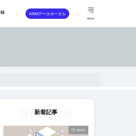
登録
ARIMデータポータル
MENU
article
新着記事
News