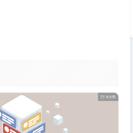
子情報(IB)館において
開催します。
未分類