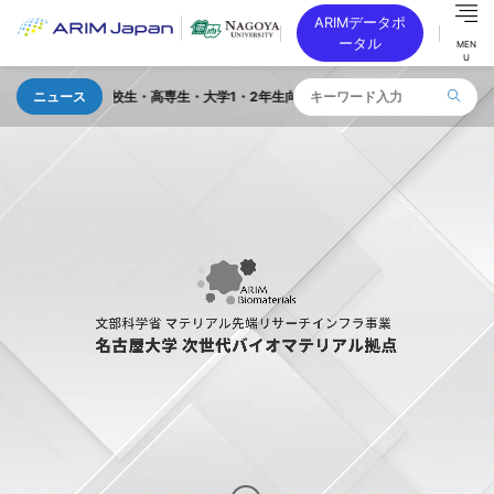
ARIMデータポ
ータル
MEN
U
高校生・高専生・大学1・2年生向け 「TOKAI SEMICON DAY」を 202
ニュース