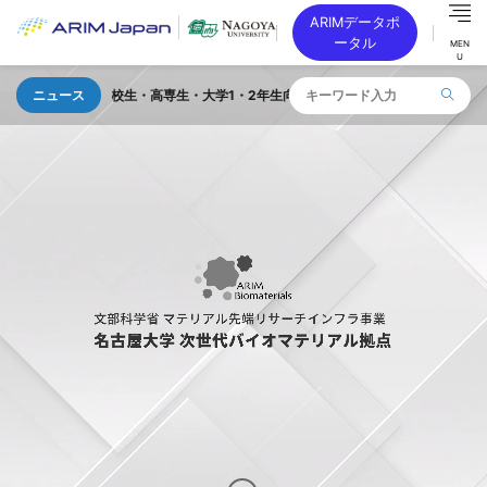
ARIMデータポ
ータル
MEN
U
高校生・高専生・大学1・2年生向け 「TOKAI SEMICON DAY」を 202
ニュース