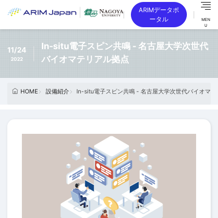
ARIMデータポ
ータル
MEN
U
In-situ電子スピン共鳴 - 名古屋大学次世代
11/24
バイオマテリアル拠点
2022
設備紹介
In-situ電子スピン共鳴 - 名古屋大学次世代バイオマ
HOME