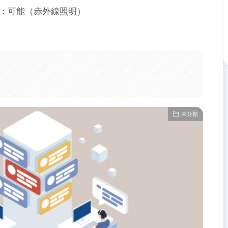
子情報(IB)館において
露光：可能（赤外線照明）
開催します。
未分類