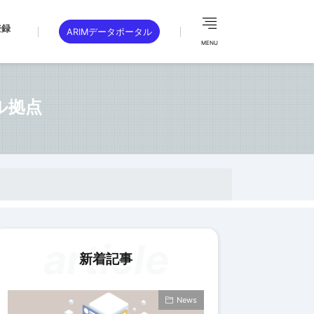
登録
ARIMデータポータル
MENU
ル拠点
article
新着記事
News