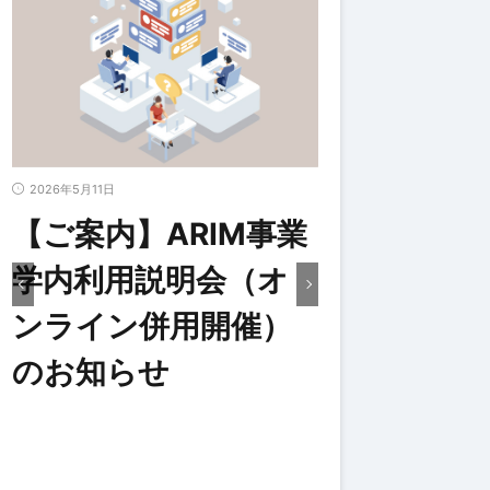
2026年5月11日
2026年4月27日
学
【ご案内】ARIM事業
令和8年度
学内利用説明会（オ
野の文部科
ンライン併用開催）
彰を、AR
のお知らせ
（名古屋大
真弓氏）が
した。