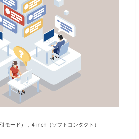
2026年6月1日
実験データ
高校生・高専生・大
アルAI研究
1・2年生向け
る新データ
「TOKAI SEMICON
開始!
DAY」を 2026年8月
1日(土)に名古屋大学
吸引モード），4 inch（ソフトコンタクト）
東山キャンパス・電